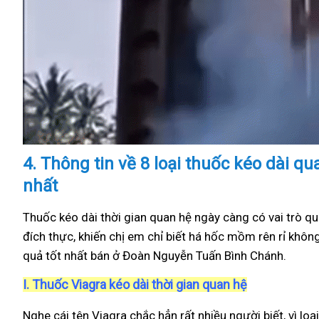
4.
Thông tin về 8 loại thuốc kéo dài 
nhất
Thuốc kéo dài thời gian quan hệ ngày càng có vai trò qu
đích thực, khiến chị em chỉ biết há hốc mồm rên rỉ khôn
quả tốt nhất bán ở Đoàn Nguyễn Tuấn Bình Chánh.
I.
Thuốc Viagra kéo dài thời gian quan hệ
Nghe cái tên Viagra chắc hẳn rất nhiều người biết, vì loạ