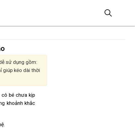
áo
, dễ sử dụng gồm:
 giúp kéo dài thời
m cô bé chưa kịp
ởng khoảnh khắc
hệ.