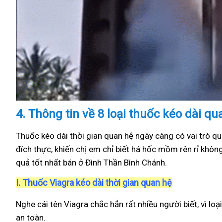
4.
Thông tin về 8 loại thuốc kéo dài q
Thuốc kéo dài thời gian quan hệ ngày càng có vai trò qu
đích thực, khiến chị em chỉ biết há hốc mồm rên rỉ khôn
quả tốt nhất bán ở Đình Thần Bình Chánh.
I.
Thuốc Viagra kéo dài thời gian quan hệ
Nghe cái tên Viagra chắc hẳn rất nhiều người biết, vì loạ
an toàn.