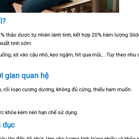
ì?
0% thảo dược tự nhiên lành tính, kết hợp 20% hàm lượng Sil
xuất tinh sớm.
ống, xịt vào cậu nhỏ, kẹo ngậm, hít qua mũi,… Tùy theo nhu c
ời gian quan hệ
ớm, rối loạn cương dương, không đủ cứng, thiếu ham muốn.
sức khỏe kém nên hạn chế sử dụng.
h dục
yêu lên đến 45 phút, làm cho lượng tinh trùng nhiều và khỏe