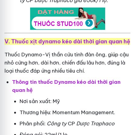
ty
CP
Dược Traphaco
giá 650k/1 lọ.
V. Thuốc xịt dynamo kéo dài thời gian quan hệ
Thuốc Dynamo-Vị thần cứu tinh đàn ông, giúp cậu
nhỏ cứng hơn, dài hơn, chiến đấu lâu hơn, đúng là
loại thuốc đáp ứng nhiều tiêu chí.
Thông tin thuốc Dynamo kéo dài thời gian
quan hệ
Nơi sản xuất: Mỹ
Thương hiệu: Momentum Management.
Phân phối:
Công ty
CP
Dược Traphaco
Đóng gói: 22ml/1 lọ.