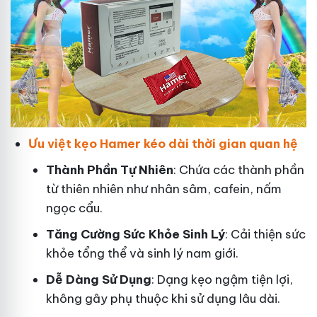
Ưu việt kẹo Hamer kéo dài thời gian quan hệ
Thành Phần Tự Nhiên
: Chứa các thành phần
từ thiên nhiên như nhân sâm, cafein, nấm
ngọc cẩu.
T
ăng Cường Sức Khỏe Sinh Lý
: Cải thiện sức
khỏe tổng thể và sinh lý nam giới.
Dễ Dàng Sử Dụng
: Dạng kẹo ngậm tiện lợi,
không gây phụ thuộc khi sử dụng lâu dài.