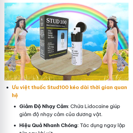
Ưu việt thuốc Stud100 kéo dài thời gian quan
hệ
Giảm Độ Nhạy Cảm
: Chứa Lidocaine giúp
giảm độ nhạy cảm của dương vật.
Hiệu Quả Nhanh Chóng
: Tác dụng ngay lập