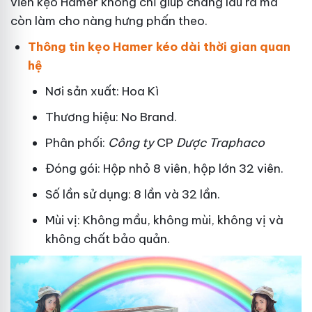
viên kẹo Hamer không chỉ giúp chàng lâu ra mà
còn làm cho nàng hưng phấn theo.
Thông tin kẹo Hamer kéo dài thời gian quan
hệ
Nơi sản xuất: Hoa Kì
Thương hiệu: No Brand.
Phân phối:
Công ty
CP
Dược Traphaco
Đóng gói: Hộp nhỏ 8 viên, hộp lớn 32 viên.
Số lần sử dụng: 8 lần và 32 lần.
Mùi vị: Không mầu, không mùi, không vị và
không chất bảo quản.