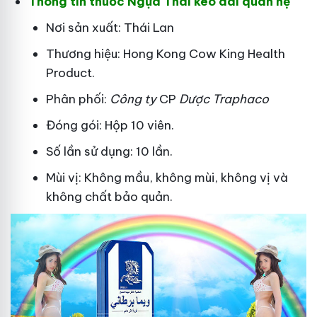
Thông tin thuốc Ngựa Thái kéo dài quan hệ
Nơi sản xuất: Thái Lan
Thương hiệu: Hong Kong Cow King Health
Product.
Phân phối:
Công ty
CP
Dược Traphaco
Đóng gói: Hộp 10 viên.
Số lần sử dụng: 10 lần.
Mùi vị: Không mầu, không mùi, không vị và
không chất bảo quản.