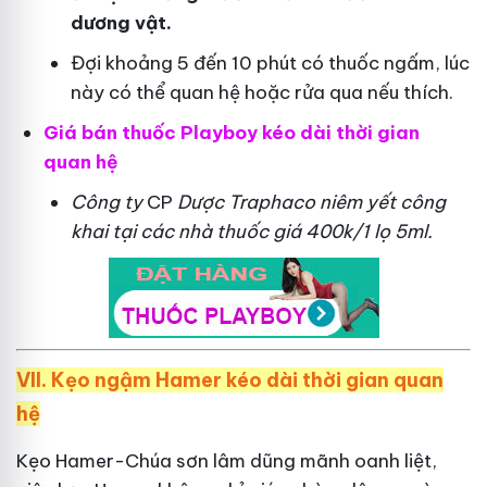
dương vật.
Đợi khoảng 5 đến 10 phút có thuốc ngấm, lúc
này có thể quan hệ hoặc rửa qua nếu thích.
Giá bán thuốc Playboy kéo dài thời gian
quan hệ
Công ty
CP
Dược Traphaco
niêm yết công
khai tại các nhà thuốc giá 400k/1 lọ 5ml.
VII. Kẹo ngậm Hamer kéo dài thời gian quan
hệ
Kẹo Hamer-Chúa sơn lâm dũng mãnh oanh liệt,