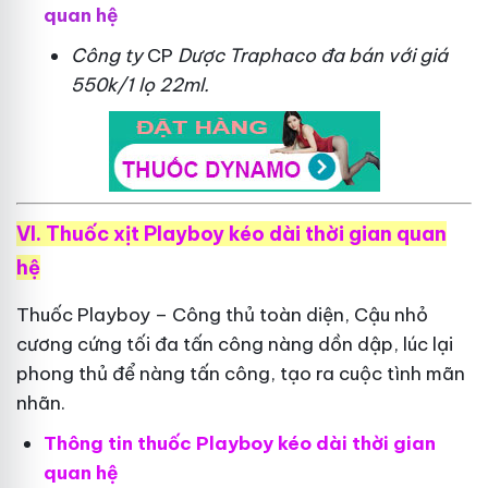
quan hệ
Công ty
CP
Dược Traphaco
đa bán với giá
550k/1 lọ 22ml.
VI. Thuốc xịt Playboy kéo dài thời gian quan
hệ
Thuốc Playboy – Công thủ toàn diện, Cậu nhỏ
cương cứng tối đa tấn công nàng dồn dập, lúc lại
phong thủ để nàng tấn công, tạo ra cuộc tình mãn
nhãn.
Thông tin thuốc Playboy kéo dài thời gian
quan hệ