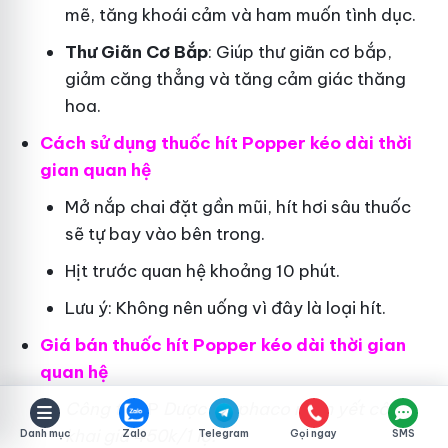
mẽ, tăng khoái cảm và ham muốn tình dục.
Thư Giãn Cơ Bắp
: Giúp thư giãn cơ bắp,
giảm căng thẳng và tăng cảm giác thăng
hoa.
Cách sử dụng thuốc hít Popper kéo dài thời
gian quan hệ
Mở nắp chai đặt gần mũi, hít hơi sâu thuốc
sẽ tự bay vào bên trong.
Hịt trước quan hệ khoảng 10 phút.
Lưu ý: Không nên uống vì đây là loại hít.
Giá bán thuốc hít Popper kéo dài thời gian
quan hệ
Công ty
CP
Dược Traphaco
niêm yết công
khai giá 450k/1 lọ.
Danh mục
Zalo
Telegram
Gọi ngay
SMS