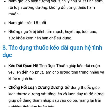
Nam giới có hiện tượng yếu sinh lý như xuất tinh sớm,
rối loạn cương dương, không đủ cứng, thiếu ham
muốn.
Nam giới trên 18 tuổi.
Những người bị bệnh tim mạch, huyết áp, tuổi cao,
sức khỏe kém nên hạn chế sử dụng.
3.
Tác dụng thuốc kéo dài quan hệ tình
dục
Kéo Dài Quan Hệ Tình Dục
: Thuốc giúp kéo dài cuộc
yêu lên đến 45 phút, làm cho lượng tinh trùng nhiều và
khỏe mạnh hơn.
Ch
ống Rối Loạn Cương Dương
: Sử dụng thuốc giúp
kích thước dương vật tăng lên và luôn duy trì độ cứng,
giúp dễ dàng thâm nhập sâu vào cô bé, mang lại trải
nghiệm tình dục hoàn hảo.