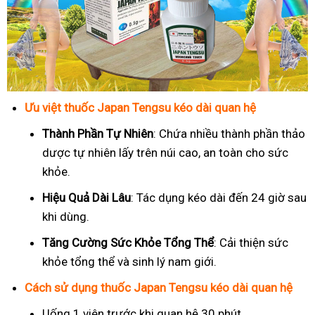
Ưu việt thuốc Japan Tengsu kéo dài quan hệ
Thành Phần Tự Nhiên
: Chứa nhiều thành phần thảo
dược tự nhiên lấy trên núi cao, an toàn cho sức
khỏe.
Hiệu Quả Dài Lâu
: Tác dụng kéo dài đến 24 giờ sau
khi dùng.
Tăng Cường Sức Khỏe Tổng Thể
: Cải thiện sức
khỏe tổng thể và sinh lý nam giới.
Cách sử dụng thuốc Japan Tengsu kéo dài quan hệ
Uống 1 viên trước khi quan hệ 30 phút.