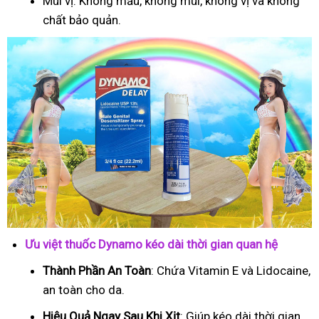
Mùi vị: Không mầu, không mùi, không vị và không
chất bảo quản.
Ưu việt thuốc Dynamo kéo dài thời gian quan hệ
Thành Phần An Toàn
: Chứa Vitamin E và Lidocaine,
an toàn cho da.
Hiệu Quả Ngay Sau Khi Xịt
: Giúp kéo dài thời gian