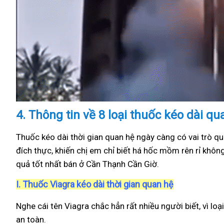
4.
Thông tin về 8 loại thuốc kéo dài q
Thuốc kéo dài thời gian quan hệ ngày càng có vai trò qu
đích thực, khiến chị em chỉ biết há hốc mồm rên rỉ khôn
quả tốt nhất bán ở Cần Thạnh Cần Giờ.
I.
Thuốc Viagra kéo dài thời gian quan hệ
Nghe cái tên Viagra chắc hẳn rất nhiều người biết, vì loạ
an toàn.