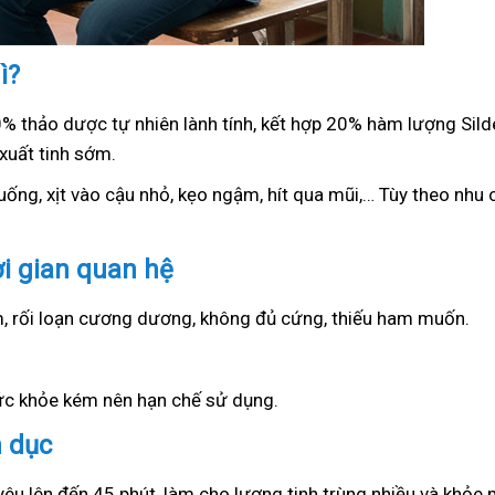
ì?
0% thảo dược tự nhiên lành tính, kết hợp 20% hàm lượng Sil
xuất tinh sớm.
ống, xịt vào cậu nhỏ, kẹo ngậm, hít qua mũi,… Tùy theo nhu c
ời gian quan hệ
ớm, rối loạn cương dương, không đủ cứng, thiếu ham muốn.
sức khỏe kém nên hạn chế sử dụng.
h dục
yêu lên đến 45 phút, làm cho lượng tinh trùng nhiều và khỏe