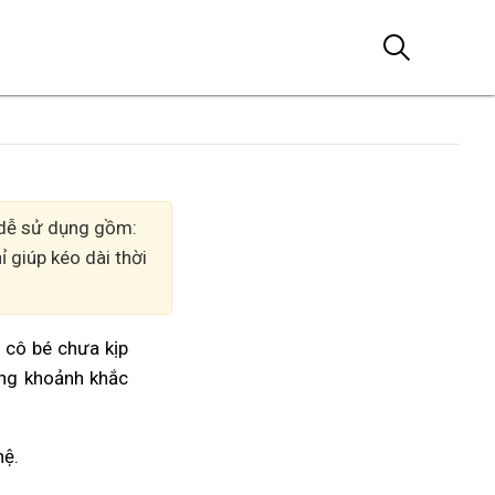
, dễ sử dụng gồm:
 giúp kéo dài thời
m cô bé chưa kịp
ởng khoảnh khắc
hệ.