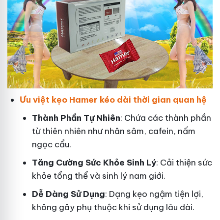
Ưu việt kẹo Hamer kéo dài thời gian quan hệ
Thành Phần Tự Nhiên
: Chứa các thành phần
từ thiên nhiên như nhân sâm, cafein, nấm
ngọc cẩu.
T
ăng Cường Sức Khỏe Sinh Lý
: Cải thiện sức
khỏe tổng thể và sinh lý nam giới.
Dễ Dàng Sử Dụng
: Dạng kẹo ngậm tiện lợi,
không gây phụ thuộc khi sử dụng lâu dài.