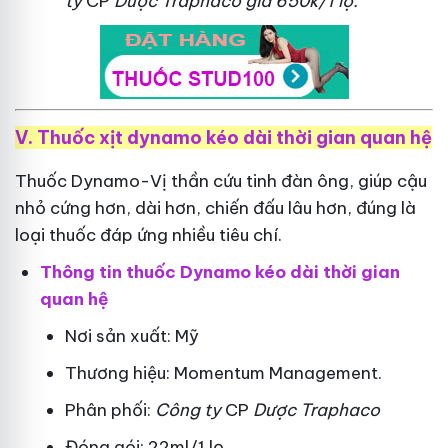
ty
CP
Dược Traphaco
giá 650k/1 lọ.
V. Thuốc xịt dynamo kéo dài thời gian quan hệ
Thuốc Dynamo-Vị thần cứu tinh đàn ông, giúp cậu
nhỏ cứng hơn, dài hơn, chiến đấu lâu hơn, đúng là
loại thuốc đáp ứng nhiều tiêu chí.
Thông tin thuốc Dynamo kéo dài thời gian
quan hệ
Nơi sản xuất: Mỹ
Thương hiệu: Momentum Management.
Phân phối:
Công ty
CP
Dược Traphaco
Đóng gói: 22ml/1 lọ.