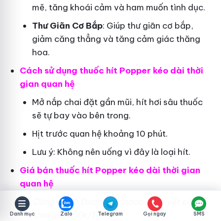
mẽ, tăng khoái cảm và ham muốn tình dục.
Thư Giãn Cơ Bắp
: Giúp thư giãn cơ bắp,
giảm căng thẳng và tăng cảm giác thăng
hoa.
Cách sử dụng thuốc hít Popper kéo dài thời
gian quan hệ
Mở nắp chai đặt gần mũi, hít hơi sâu thuốc
sẽ tự bay vào bên trong.
Hịt trước quan hệ khoảng 10 phút.
Lưu ý: Không nên uống vì đây là loại hít.
Giá bán thuốc hít Popper kéo dài thời gian
quan hệ
Công ty
CP
Dược Traphaco
niêm yết công
khai giá 450k/1 lọ.
Danh mục
Zalo
Telegram
Gọi ngay
SMS