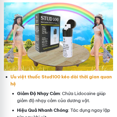
Ưu việt thuốc Stud100 kéo dài thời gian quan
hệ
Giảm Độ Nhạy Cảm
: Chứa Lidocaine giúp
giảm độ nhạy cảm của dương vật.
Hiệu Quả Nhanh Chóng
: Tác dụng ngay lập