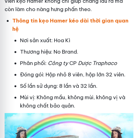
viên kẹo Hamer không chỉ giúp chàng lâu ra mà
còn làm cho nàng hưng phấn theo.
Thông tin kẹo Hamer kéo dài thời gian quan
hệ
Nơi sản xuất: Hoa Kì
Thương hiệu: No Brand.
Phân phối:
Công ty
CP
Dược Traphaco
Đóng gói: Hộp nhỏ 8 viên, hộp lớn 32 viên.
Số lần sử dụng: 8 lần và 32 lần.
Mùi vị: Không mầu, không mùi, không vị và
không chất bảo quản.