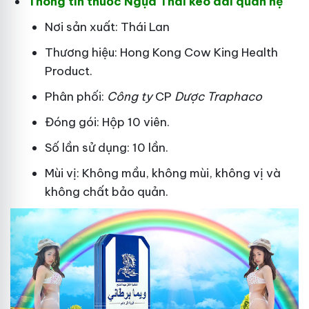
Thông tin thuốc Ngựa Thái kéo dài quan hệ
Nơi sản xuất: Thái Lan
Thương hiệu: Hong Kong Cow King Health
Product.
Phân phối:
Công ty
CP
Dược Traphaco
Đóng gói: Hộp 10 viên.
Số lần sử dụng: 10 lần.
Mùi vị: Không mầu, không mùi, không vị và
không chất bảo quản.