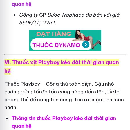
quan hệ
Công ty
CP
Dược Traphaco
đa bán với giá
550k/1 lọ 22ml.
VI. Thuốc xịt Playboy kéo dài thời gian quan
hệ
Thuốc Playboy – Công thủ toàn diện, Cậu nhỏ
cương cứng tối đa tấn công nàng dồn dập, lúc lại
phong thủ để nàng tấn công, tạo ra cuộc tình mãn
nhãn.
Thông tin thuốc Playboy kéo dài thời gian
quan hệ