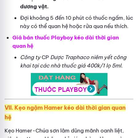
dương vật.
Đợi khoảng 5 đến 10 phút có thuốc ngấm, lúc
này có thể quan hệ hoặc rửa qua nếu thích.
Giá bán thuốc Playboy kéo dài thời gian
quan hệ
Công ty
CP
Dược Traphaco
niêm yết công
khai tại các nhà thuốc giá 400k/1 lọ 5ml.
VII. Kẹo ngậm Hamer kéo dài thời gian quan
hệ
Kẹo Hamer-Chúa sơn lâm dũng mãnh oanh liệt,