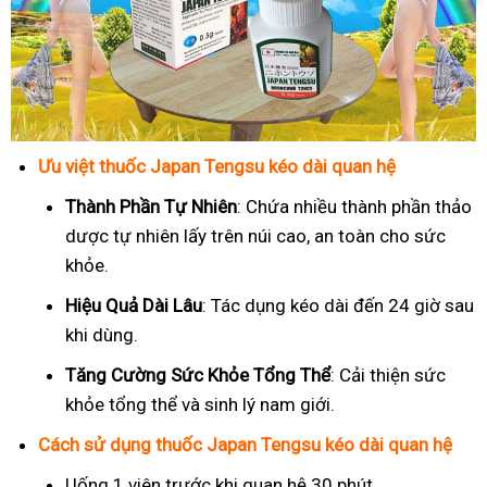
Ưu việt thuốc Japan Tengsu kéo dài quan hệ
Thành Phần Tự Nhiên
: Chứa nhiều thành phần thảo
dược tự nhiên lấy trên núi cao, an toàn cho sức
khỏe.
Hiệu Quả Dài Lâu
: Tác dụng kéo dài đến 24 giờ sau
khi dùng.
Tăng Cường Sức Khỏe Tổng Thể
: Cải thiện sức
khỏe tổng thể và sinh lý nam giới.
Cách sử dụng thuốc Japan Tengsu kéo dài quan hệ
Uống 1 viên trước khi quan hệ 30 phút.