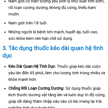
Nam giới có hiện tượng yếu sinh lý như xuất tinh sớm,
rối loạn cương dương, không đủ cứng, thiếu ham
muốn.
Nam giới trên 18 tuổi.
Những người bị bệnh tim mạch, huyết áp, tuổi cao,
sức khỏe kém nên hạn chế sử dụng.
3.
Tác dụng thuốc kéo dài quan hệ tình
dục
Kéo Dài Quan Hệ Tình Dục
: Thuốc giúp kéo dài cuộc
yêu lên đến 45 phút, làm cho lượng tinh trùng nhiều và
khỏe mạnh hơn.
Ch
ống Rối Loạn Cương Dương
: Sử dụng thuốc giúp
kích thước dương vật tăng lên và luôn duy trì độ cứng,
giúp dễ dàng thâm nhập sâu vào cô bé, mang lại trải
nghiệm tình dục hoàn hảo.