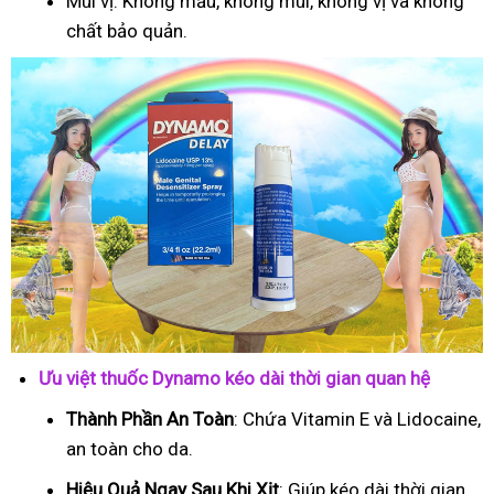
Mùi vị: Không mầu, không mùi, không vị và không
chất bảo quản.
Ưu việt thuốc Dynamo kéo dài thời gian quan hệ
Thành Phần An Toàn
: Chứa Vitamin E và Lidocaine,
an toàn cho da.
Hiệu Quả Ngay Sau Khi Xịt
: Giúp kéo dài thời gian