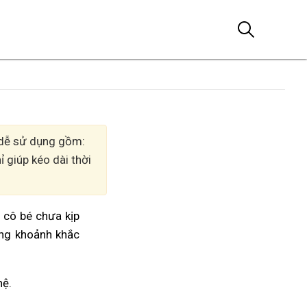
, dễ sử dụng gồm:
 giúp kéo dài thời
m cô bé chưa kịp
ởng khoảnh khắc
hệ.