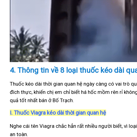
4.
Thông tin về 8 loại thuốc kéo dài qu
Thuốc kéo dài thời gian quan hệ ngày càng có vai trò qu
đích thực, khiến chị em chỉ biết há hốc mồm rên rỉ khôn
quả tốt nhất bán ở Bố Trạch.
I.
Thuốc Viagra kéo dài thời gian quan hệ
Nghe cái tên Viagra chắc hẳn rất nhiều người biết, vì loạ
an toàn.