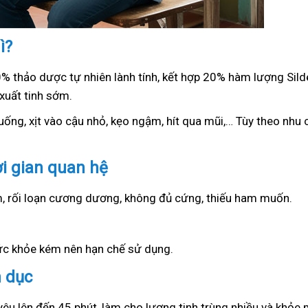
ì?
0% thảo dược tự nhiên lành tính, kết hợp 20% hàm lượng Sil
xuất tinh sớm.
ống, xịt vào cậu nhỏ, kẹo ngậm, hít qua mũi,… Tùy theo nhu c
ời gian quan hệ
ớm, rối loạn cương dương, không đủ cứng, thiếu ham muốn.
sức khỏe kém nên hạn chế sử dụng.
h dục
yêu lên đến 45 phút, làm cho lượng tinh trùng nhiều và khỏe