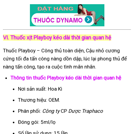
VI. Thuốc xịt Playboy kéo dài thời gian quan hệ
Thuốc Playboy – Công thủ toàn diện, Cậu nhỏ cương
cứng tối đa tấn công nàng dồn dập, lúc lại phong thủ để
nàng tấn công, tạo ra cuộc tình mãn nhãn.
Thông tin thuốc Playboy kéo dài thời gian quan hệ
Nơi sản xuất: Hoa Kì
Thương hiệu: OEM.
Phân phối:
Công ty
CP
Dược Traphaco
Đóng gói: 5ml/lọ
Số lần sử dụng: 15 lần.