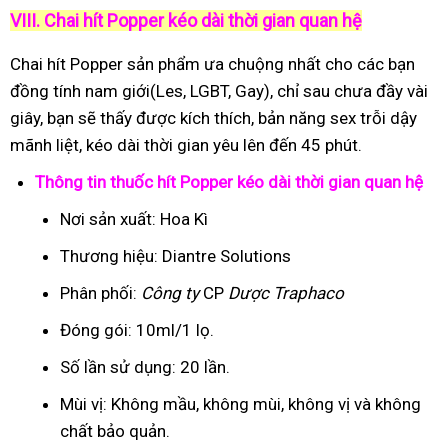
VIII. Chai hít Popper kéo dài thời gian quan hệ
Chai hít Popper sản phẩm ưa chuộng nhất cho các bạn
đồng tính nam giới(Les, LGBT, Gay), chỉ sau chưa đầy vài
giây, bạn sẽ thấy được kích thích, bản năng sex trỗi dậy
mãnh liệt, kéo dài thời gian yêu lên đến 45 phút.
Thông tin thuốc hít Popper kéo dài thời gian quan hệ
Nơi sản xuất: Hoa Kì
Thương hiệu: Diantre Solutions
Phân phối:
Công ty
CP
Dược Traphaco
Đóng gói: 10ml/1 lọ.
Số lần sử dụng: 20 lần.
Mùi vị: Không mầu, không mùi, không vị và không
chất bảo quản.