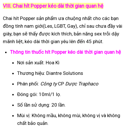
VIII. Chai hít Popper kéo dài thời gian quan hệ
Chai hít Popper sản phẩm ưa chuộng nhất cho các bạn
đồng tính nam giới(Les, LGBT, Gay), chỉ sau chưa đầy vài
giây, bạn sẽ thấy được kích thích, bản năng sex trỗi dậy
mãnh liệt, kéo dài thời gian yêu lên đến 45 phút.
Thông tin thuốc hít Popper kéo dài thời gian quan hệ
Nơi sản xuất: Hoa Kì
Thương hiệu: Diantre Solutions
Phân phối:
Công ty
CP
Dược Traphaco
Đóng gói: 10ml/1 lọ.
Số lần sử dụng: 20 lần.
Mùi vị: Không mầu, không mùi, không vị và không
chất bảo quản.