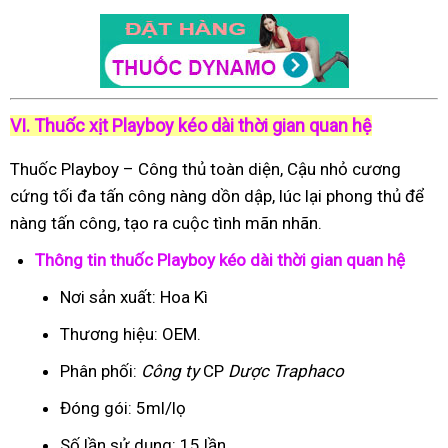
VI. Thuốc xịt Playboy kéo dài thời gian quan hệ
Thuốc Playboy – Công thủ toàn diện, Cậu nhỏ cương
cứng tối đa tấn công nàng dồn dập, lúc lại phong thủ để
nàng tấn công, tạo ra cuộc tình mãn nhãn.
Thông tin thuốc Playboy kéo dài thời gian quan hệ
Nơi sản xuất: Hoa Kì
Thương hiệu: OEM.
Phân phối:
Công ty
CP
Dược Traphaco
Đóng gói: 5ml/lọ
Số lần sử dụng: 15 lần.