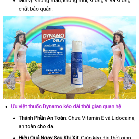
Mùi vị: Không mầu, không mùi, không vị và không
chất bảo quản.
Ưu việt thuốc Dynamo kéo dài thời gian quan hệ
Thành Phần An Toàn
: Chứa Vitamin E và Lidocaine,
an toàn cho da.
Hiệu Quả Ngay Sau Khi Xịt
: Giúp kéo dài thời gian