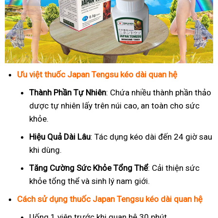
Ưu việt thuốc Japan Tengsu kéo dài quan hệ
Thành Phần Tự Nhiên
: Chứa nhiều thành phần thảo
dược tự nhiên lấy trên núi cao, an toàn cho sức
khỏe.
Hiệu Quả Dài Lâu
: Tác dụng kéo dài đến 24 giờ sau
khi dùng.
Tăng Cường Sức Khỏe Tổng Thể
: Cải thiện sức
khỏe tổng thể và sinh lý nam giới.
Cách sử dụng thuốc Japan Tengsu kéo dài quan hệ
Uống 1 viên trước khi quan hệ 30 phút.