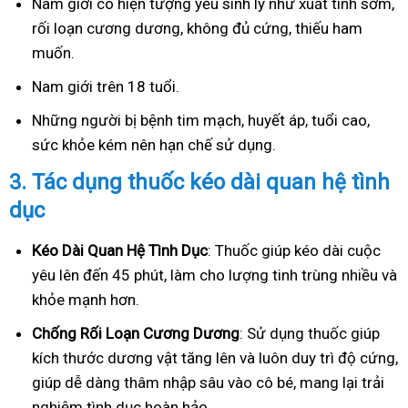
Nam giới có hiện tượng yếu sinh lý như xuất tinh sớm,
rối loạn cương dương, không đủ cứng, thiếu ham
muốn.
Nam giới trên 18 tuổi.
Những người bị bệnh tim mạch, huyết áp, tuổi cao,
sức khỏe kém nên hạn chế sử dụng.
3.
Tác dụng thuốc kéo dài quan hệ tình
dục
Kéo Dài Quan Hệ Tình Dục
: Thuốc giúp kéo dài cuộc
yêu lên đến 45 phút, làm cho lượng tinh trùng nhiều và
khỏe mạnh hơn.
Ch
ống Rối Loạn Cương Dương
: Sử dụng thuốc giúp
kích thước dương vật tăng lên và luôn duy trì độ cứng,
giúp dễ dàng thâm nhập sâu vào cô bé, mang lại trải
nghiệm tình dục hoàn hảo.