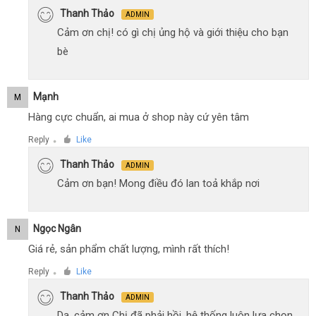
Thanh Thảo
ADMIN
Cảm ơn chị! có gì chị ủng hộ và giới thiệu cho bạn
bè
Mạnh
M
Hàng cực chuẩn, ai mua ở shop này cứ yên tâm
Reply
Like
●
Thanh Thảo
ADMIN
Cảm ơn bạn! Mong điều đó lan toả khắp nơi
Ngọc Ngân
N
Giá rẻ, sản phẩm chất lượng, mình rất thích!
Reply
Like
●
Thanh Thảo
ADMIN
Dạ, cảm ơn Chị đã phải hồi, hệ thống luôn lựa chọn