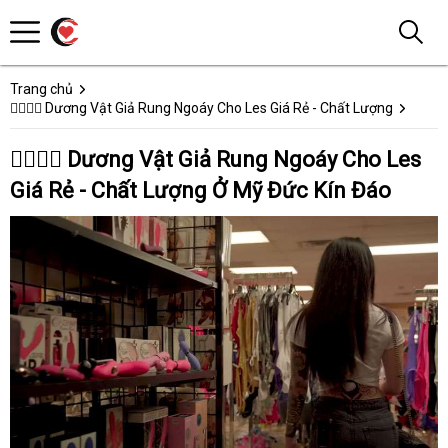
Trang chủ
👩‍❤️‍💋‍👨 Dương Vật Giả Rung Ngoáy Cho Les Giá Rẻ - Chất Lượng
👩‍❤️‍💋‍👨 Dương Vật Giả Rung Ngoáy Cho Les
Giá Rẻ - Chất Lượng Ở Mỹ Đức Kín Đáo