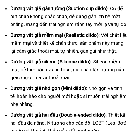
Dương vật giả gắn tường (Suction cup dildo):
Có đế
hút chân không chắc chắn, dễ dàng gắn lên bề mặt
phẳng, mang đến trải nghiệm rảnh tay mới lạ và tự do.
Dương vật giả mềm mại (Realistic dildo):
Với chất liệu
mềm mại và thiết kế chân thực, sản phẩm này mang
lại cảm giác thoải mái, tự nhiên, gần gũi như thật.
Dương vật giả silicon (Silicone dildo):
Silicon mềm
mại, dễ làm sạch và an toàn, giúp bạn tận hưởng cảm
giác mượt mà và thoải mái.
Dương vật giả nhỏ gọn (Mini dildo):
Nhỏ gọn và tinh
tế, hoàn hảo cho người mới hoặc ai muốn trải nghiệm
nhẹ nhàng.
Dương vật giả hai đầu (Double-ended dildo):
Thiết kế
hai đầu đa năng, lý tưởng cho cặp đôi LGBT (Les, Bot)
muốn có khoảnh khắc gắn kết ngọt ngào.