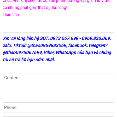
Chúc Anh/Chị chọn được sản phẩm dương vật giả như ý để
có những phút giây thật sự hài lòng!
Thân tình,
X
in vui lòng liên hệ SĐT: 0973.067.699 - 0969.833.069,
zalo, Tiktok: @thao0969833069,
facebook
, telegram:
@thao0973067699
, Viber, WhatsApp của bạn và chúng
tôi sẽ trả lời bạn sớm nhất.