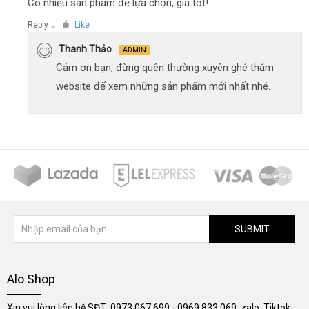
Có nhiều sản phẩm để lựa chọn, giá tốt!
Reply
Like
●
Thanh Thảo
ADMIN
Cảm ơn bạn, đừng quên thường xuyên ghé thăm
website để xem những sản phẩm mới nhất nhé.
SUBMIT
Alo Shop
Xin vui lòng liên hệ SĐT: 0973.067.699 - 0969.833.069, zalo, Tiktok: