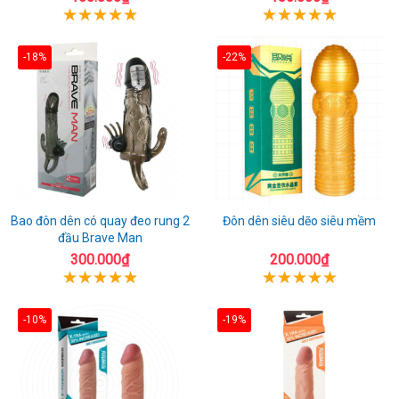
-18%
-22%
Bao đôn dên có quay đeo rung 2
Đôn dên siêu dẽo siêu mềm
đầu Brave Man
300.000₫
200.000₫
-10%
-19%