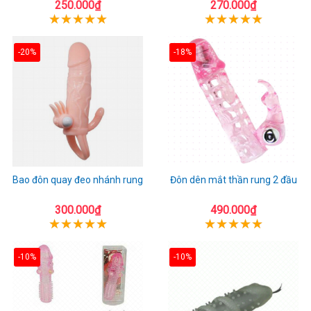
250.000₫
270.000₫
-20%
-18%
Bao đôn quay đeo nhánh rung
Đôn dên mắt thần rung 2 đầu
300.000₫
490.000₫
-10%
-10%