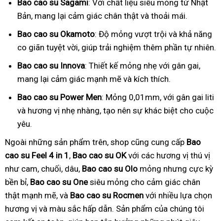
Bao cao su Sagami
: Với chất liệu siêu mỏng từ Nhật
Bản, mang lại cảm giác chân thật và thoải mái.
Bao cao su Okamoto
: Độ mỏng vượt trội và khả năng
co giãn tuyệt vời, giúp trải nghiệm thêm phần tự nhiên.
Bao cao su Innova
: Thiết kế mỏng nhẹ với gân gai,
mang lại cảm giác mạnh mẽ và kích thích.
Bao cao su Power Men
: Mỏng 0,01mm, với gân gai liti
và hương vị nhẹ nhàng, tạo nên sự khác biệt cho cuộc
yêu.
Ngoài những sản phẩm trên, shop cũng cung cấp
Bao
cao su Feel 4 in 1
,
Bao cao su OK
với các hương vị thú vị
như cam, chuối, dâu,
Bao cao su Olo
mỏng nhưng cực kỳ
bền bỉ,
Bao cao su One
siêu mỏng cho cảm giác chân
thật mạnh mẽ, và
Bao cao su Rocmen
với nhiều lựa chọn
hương vị và màu sắc hấp dẫn. Sản phẩm của chúng tôi