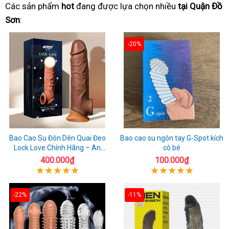
Các sản phẩm
hot
đang được lựa chọn nhiều
tại Quận Đồ
Sơn
:
-20%
Bao Cao Su Đôn Dên Quai Đeo
Bao cao su ngón tay G-Spot kích
Lock Love Chính Hãng – An
cô bé
Toàn, Đáng Tin Cậy
400.000₫
100.000₫
-22%
-11%