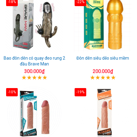
-18%
-22%
Bao đôn dên có quay đeo rung 2
Đôn dên siêu dẽo siêu mềm
đầu Brave Man
300.000₫
200.000₫
-10%
-19%