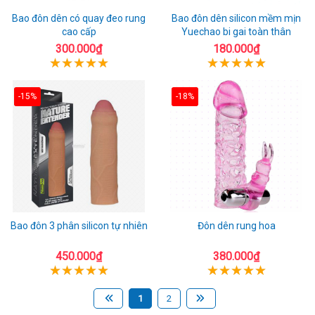
Bao đôn dên có quay đeo rung
Bao đôn dên silicon mềm mịn
cao cấp
Yuechao bi gai toàn thân
300.000₫
180.000₫
-15%
-18%
Bao đôn 3 phân silicon tự nhiên
Đôn dên rung hoa
450.000₫
380.000₫
1
2