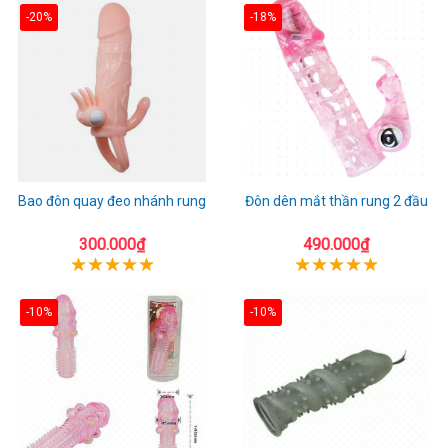
-20%
-18%
Bao đôn quay đeo nhánh rung
Đôn dên mắt thần rung 2 đầu
300.000₫
490.000₫
-10%
-10%