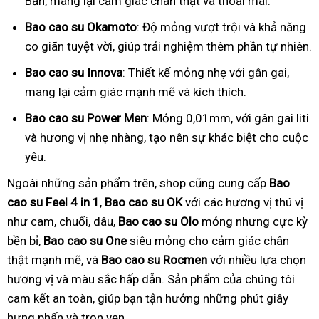
Bản, mang lại cảm giác chân thật và thoải mái.
Bao cao su Okamoto
: Độ mỏng vượt trội và khả năng
co giãn tuyệt vời, giúp trải nghiệm thêm phần tự nhiên.
Bao cao su Innova
: Thiết kế mỏng nhẹ với gân gai,
mang lại cảm giác mạnh mẽ và kích thích.
Bao cao su Power Men
: Mỏng 0,01mm, với gân gai liti
và hương vị nhẹ nhàng, tạo nên sự khác biệt cho cuộc
yêu.
Ngoài những sản phẩm trên, shop cũng cung cấp
Bao
cao su Feel 4 in 1
,
Bao cao su OK
với các hương vị thú vị
như cam, chuối, dâu,
Bao cao su Olo
mỏng nhưng cực kỳ
bền bỉ,
Bao cao su One
siêu mỏng cho cảm giác chân
thật mạnh mẽ, và
Bao cao su Rocmen
với nhiều lựa chọn
hương vị và màu sắc hấp dẫn. Sản phẩm của chúng tôi
cam kết an toàn, giúp bạn tận hưởng những phút giây
hưng phấn và trọn vẹn.