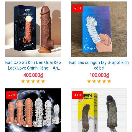
-20%
Bao Cao Su Đôn Dên Quai Đeo
Bao cao su ngón tay G-Spot kích
Lock Love Chính Hãng – An
cô bé
Toàn, Đáng Tin Cậy
400.000₫
100.000₫
-22%
-11%