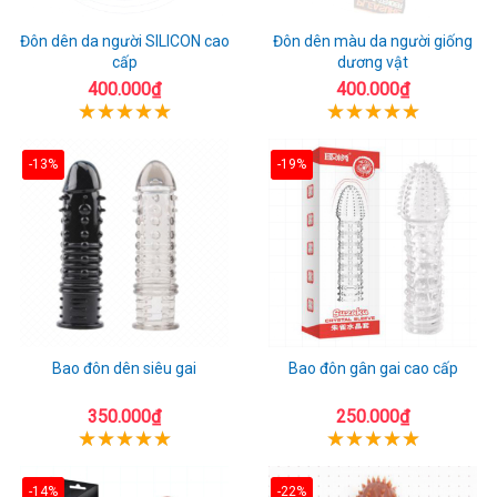
Đôn dên da người SILICON cao
Đôn dên màu da người giống
cấp
dương vật
400.000₫
400.000₫
-13%
-19%
Bao đôn dên siêu gai
Bao đôn gân gai cao cấp
350.000₫
250.000₫
-14%
-22%