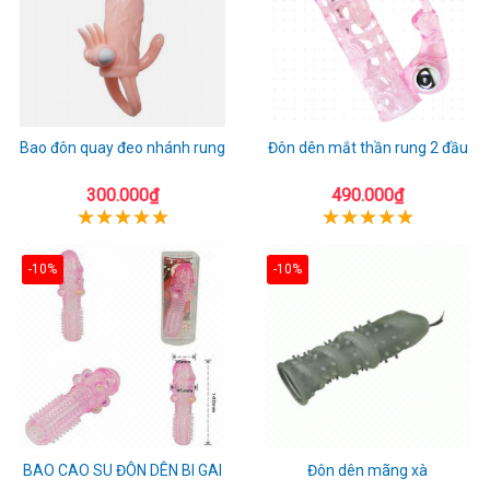
Bao đôn quay đeo nhánh rung
Đôn dên mắt thần rung 2 đầu
300.000₫
490.000₫
-10%
-10%
BAO CAO SU ĐÔN DÊN BI GAI
Đôn dên mãng xà