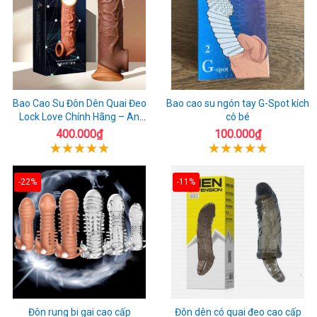
Bao Cao Su Đôn Dên Quai Đeo
Bao cao su ngón tay G-Spot kích
Lock Love Chính Hãng – An
cô bé
Toàn, Đáng Tin Cậy
400.000₫
100.000₫
-22%
-11%
Đôn rung bi gai cao cấp
Đôn dên có quai đeo cao cấp