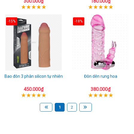
300.000₫
180.000₫
-15%
-18%
Bao đôn 3 phân silicon tự nhiên
Đôn dên rung hoa
450.000₫
380.000₫
1
2