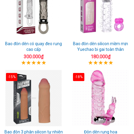
Bao đôn dên có quay đeo rung
Bao đôn dên silicon mềm mịn
cao cấp
Yuechao bi gai toàn thân
300.000₫
180.000₫
-15%
-18%
Bao đôn 3 phân silicon tự nhiên
Đôn dên rung hoa