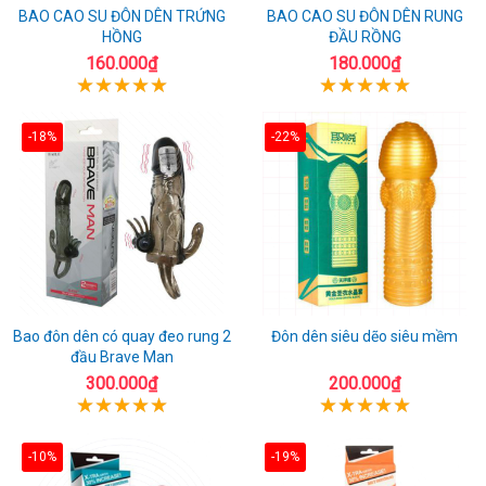
BAO CAO SU ĐÔN DÊN TRỨNG
BAO CAO SU ĐÔN DÊN RUNG
HỒNG
ĐẦU RỒNG
160.000₫
180.000₫
-18%
-22%
Bao đôn dên có quay đeo rung 2
Đôn dên siêu dẽo siêu mềm
đầu Brave Man
300.000₫
200.000₫
-10%
-19%