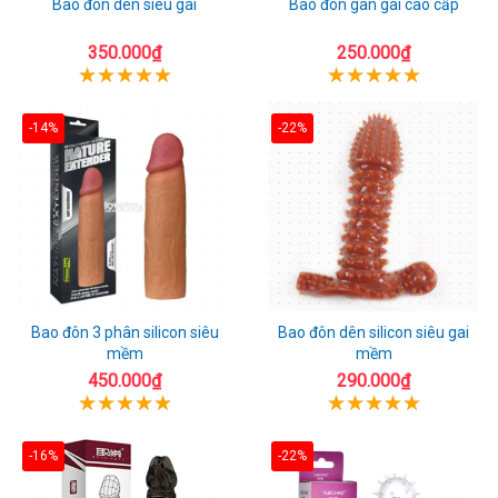
Bao đôn dên siêu gai
Bao đôn gân gai cao cấp
350.000₫
250.000₫
-14%
-22%
Bao đôn 3 phân silicon siêu
Bao đôn dên silicon siêu gai
mềm
mềm
450.000₫
290.000₫
-16%
-22%