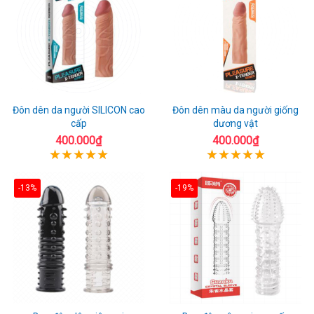
Đôn dên da người SILICON cao
Đôn dên màu da người giống
cấp
dương vật
400.000₫
400.000₫
-13%
-19%