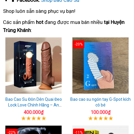
📱 Facebook:
Shop Bao Cao Su
Shop luôn sẵn sàng phục vụ bạn!
Các sản phẩm
hot
đang được mua bán nhiều
tại Huyện
Trùng Khánh
:
-20%
Bao Cao Su Đôn Dên Quai Đeo
Bao cao su ngón tay G-Spot kích
Lock Love Chính Hãng – An
cô bé
Toàn, Đáng Tin Cậy
400.000₫
100.000₫
-22%
-11%