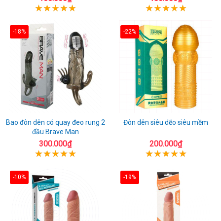
-18%
-22%
Bao đôn dên có quay đeo rung 2
Đôn dên siêu dẽo siêu mềm
đầu Brave Man
300.000₫
200.000₫
-10%
-19%