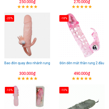
250.000₫
270.000₫
-20%
-18%
Bao đôn quay đeo nhánh rung
Đôn dên mắt thần rung 2 đầu
300.000₫
490.000₫
-10%
-10%