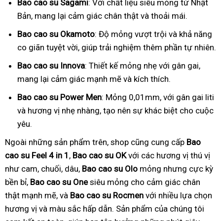
Bao cao su Sagami
: Với chất liệu siêu mỏng từ Nhật
Bản, mang lại cảm giác chân thật và thoải mái.
Bao cao su Okamoto
: Độ mỏng vượt trội và khả năng
co giãn tuyệt vời, giúp trải nghiệm thêm phần tự nhiên.
Bao cao su Innova
: Thiết kế mỏng nhẹ với gân gai,
mang lại cảm giác mạnh mẽ và kích thích.
Bao cao su Power Men
: Mỏng 0,01mm, với gân gai liti
và hương vị nhẹ nhàng, tạo nên sự khác biệt cho cuộc
yêu.
Ngoài những sản phẩm trên, shop cũng cung cấp
Bao
cao su Feel 4 in 1
,
Bao cao su OK
với các hương vị thú vị
như cam, chuối, dâu,
Bao cao su Olo
mỏng nhưng cực kỳ
bền bỉ,
Bao cao su One
siêu mỏng cho cảm giác chân
thật mạnh mẽ, và
Bao cao su Rocmen
với nhiều lựa chọn
hương vị và màu sắc hấp dẫn. Sản phẩm của chúng tôi