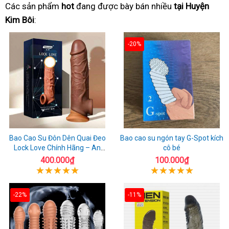
Các sản phẩm
hot
đang được bày bán nhiều
tại Huyện
Kim Bôi
:
-20%
Bao Cao Su Đôn Dên Quai Đeo
Bao cao su ngón tay G-Spot kích
Lock Love Chính Hãng – An
cô bé
Toàn, Đáng Tin Cậy
400.000₫
100.000₫
-22%
-11%