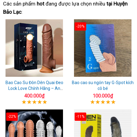
Các sản phẩm
hot
đang được lựa chọn nhiều
tại Huyện
Bảo Lạc
:
-20%
Bao Cao Su Đôn Dên Quai Đeo
Bao cao su ngón tay G-Spot kích
Lock Love Chính Hãng – An
cô bé
Toàn, Đáng Tin Cậy
400.000₫
100.000₫
-22%
-11%