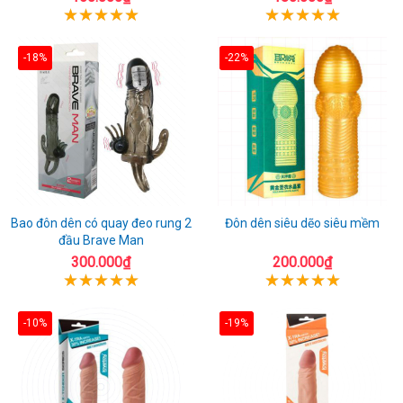
-18%
-22%
Bao đôn dên có quay đeo rung 2
Đôn dên siêu dẽo siêu mềm
đầu Brave Man
300.000₫
200.000₫
-10%
-19%