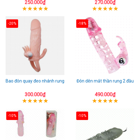
250.000₫
270.000₫
-20%
-18%
Bao đôn quay đeo nhánh rung
Đôn dên mắt thần rung 2 đầu
300.000₫
490.000₫
-10%
-10%