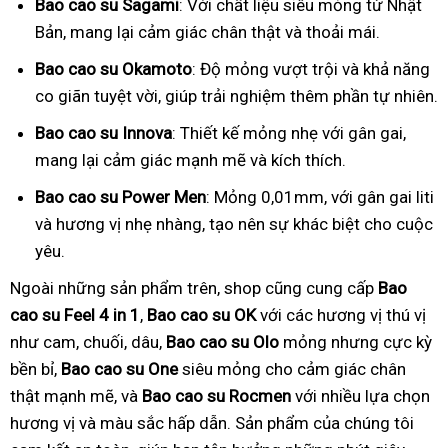
Bao cao su Sagami
: Với chất liệu siêu mỏng từ Nhật
Bản, mang lại cảm giác chân thật và thoải mái.
Bao cao su Okamoto
: Độ mỏng vượt trội và khả năng
co giãn tuyệt vời, giúp trải nghiệm thêm phần tự nhiên.
Bao cao su Innova
: Thiết kế mỏng nhẹ với gân gai,
mang lại cảm giác mạnh mẽ và kích thích.
Bao cao su Power Men
: Mỏng 0,01mm, với gân gai liti
và hương vị nhẹ nhàng, tạo nên sự khác biệt cho cuộc
yêu.
Ngoài những sản phẩm trên, shop cũng cung cấp
Bao
cao su Feel 4 in 1
,
Bao cao su OK
với các hương vị thú vị
như cam, chuối, dâu,
Bao cao su Olo
mỏng nhưng cực kỳ
bền bỉ,
Bao cao su One
siêu mỏng cho cảm giác chân
thật mạnh mẽ, và
Bao cao su Rocmen
với nhiều lựa chọn
hương vị và màu sắc hấp dẫn. Sản phẩm của chúng tôi